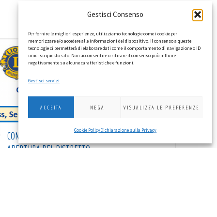
Gestisci Consenso
Per fornire le migliori esperienze, utilizziamo tecnologie come i cookie per
memorizzare e/o accedere alle informazioni del dispositivo. Il consenso a queste
tecnologie ci permetterà di elaborare dati come il comportamento di navigazione o ID
unici su questo sito. Non acconsentire o ritirare il consenso può influire
negativamente su alcune caratteristiche e funzioni.
Gestisci servizi
ACCETTA
NEGA
VISUALIZZA LE PREFERENZE
Cookie Policy
Dichiarazione sulla Privacy
CONVOCAZIONE DELLA XXXI ASSEMBLEA DI
APERTURA DEL DISTRETTO
Anno Sociale 2026-2027
Convocazione della XXXI Assemblea di apertura
del Distretto Lions 108Ta3, Treviso