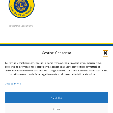
clicca per ingrandire
ISCRIVITI ALLA NEWSLETTER
Gestisci Consenso
Per fornire le migliori esperienze, utilizziamo tecnologie come i cookie per memorizzare e/o
accedere alle informazioni del dispositivo. Il consenso a queste tecnologie ci permetterà di
elaborare dati come il comportamento di navigazione o ID unici su questo sito. Non acconsentire
Ho letto l'informativa privacy e acconsento a ricevere via e-mail la
o ritirare il consenso può influire negativamente su alcune caratteristiche e funzioni.
newsletter contenente aggiornamenti su attività, iniziative ed eventi
istituzionali.
Gestisci servizi
ACCETTA
NEGA