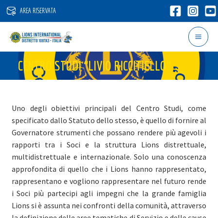
Vai
AREA RISERVATA
al
contenuto
CENTRO STUDI “LIVIO RICCITIELLO”
Uno degli obiettivi principali del Centro Studi, come
specificato dallo Statuto dello stesso, è quello di fornire al
Governatore strumenti che possano rendere più agevoli i
rapporti tra i Soci e la struttura Lions distrettuale,
multidistrettuale e internazionale. Solo una conoscenza
approfondita di quello che i Lions hanno rappresentato,
rappresentano e vogliono rappresentare nel futuro rende
i Soci più partecipi agli impegni che la grande famiglia
Lions si è assunta nei confronti della comunità, attraverso
la definizione delle aree tematiche di Servizio e delle cause