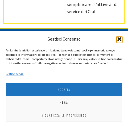
semplificare l’attività di
service dei Club
ISCRIVITI ALLA NEWSLETTER
Gestisci Consenso
Per fornire le migliori esperienze, utilizziamo tecnologie come i cookie per memorizzare e/o
accedere alle informazioni del dispositivo. Il consenso a queste tecnologie ci permetterà di
elaborare dati come il comportamento di navigazione o ID unici su questo sito. Non acconsentire
Ho letto l'informativa privacy e acconsento a ricevere via e-mail la
o ritirare il consenso può influire negativamente su alcune caratteristiche e funzioni.
newsletter contenente aggiornamenti su attività, iniziative ed eventi
istituzionali.
Gestisci servizi
ACCETTA
NEGA
LIONS INTERNATIONAL DISTRETTO 108 TA 3
VISUALIZZA LE PREFERENZE
C.F. 94038690270