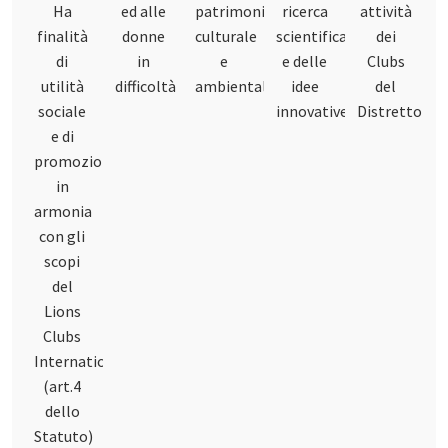
Ha
ed alle
patrimonio
ricerca
attività
finalità
donne
culturale
scientifica
dei
di
in
e
e delle
Clubs
utilità
difficoltà
ambientale
idee
del
sociale
innovative
Distretto
e di
promozione,
in
armonia
con gli
scopi
del
Lions
Clubs
International
(art.4
dello
Statuto)