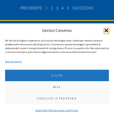
PRECEDENTE
1
2
3
4
5
SUCCESSIVO
ISCRIVITI ALLA NEWSLETTER
Gestisci Consenso
Per fornire le migliori esperienze, utilizziamo tecnologie come i cookie per memorizzare e/o
accedere alle informazioni del dispositivo. Il consenso a queste tecnologie ci permetterà di
elaborare dati come il comportamento di navigazione o ID unici su questo sito. Non acconsentire
Ho letto l'informativa privacy e acconsento a ricevere via e-mail la
o ritirare il consenso può influire negativamente su alcune caratteristiche e funzioni.
newsletter contenente aggiornamenti su attività, iniziative ed eventi
istituzionali.
Gestisci servizi
ACCETTA
NEGA
LIONS INTERNATIONAL DISTRETTO 108 TA 3
VISUALIZZA LE PREFERENZE
C.F. 94038690270
Cookie Policy
Dichiarazione sulla Privacy
2026
SGI LAB SRL