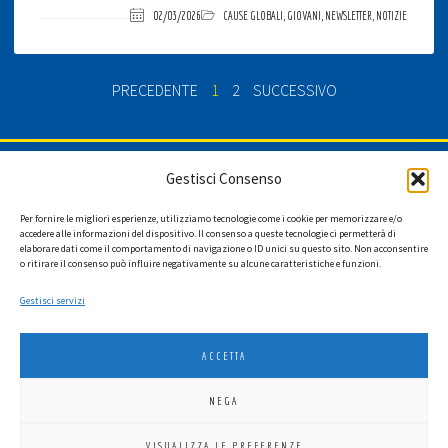
02/03/2026
CAUSE GLOBALI
,
GIOVANI
,
NEWSLETTER
,
NOTIZIE
PRECEDENTE
1
2
SUCCESSIVO
ISCRIVITI ALLA NEWSLETTER
Gestisci Consenso
Per fornire le migliori esperienze, utilizziamo tecnologie come i cookie per memorizzare e/o
accedere alle informazioni del dispositivo. Il consenso a queste tecnologie ci permetterà di
elaborare dati come il comportamento di navigazione o ID unici su questo sito. Non acconsentire
Ho letto l'informativa privacy e acconsento a ricevere via e-mail la
o ritirare il consenso può influire negativamente su alcune caratteristiche e funzioni.
newsletter contenente aggiornamenti su attività, iniziative ed eventi
istituzionali.
Gestisci servizi
ACCETTA
NEGA
LIONS INTERNATIONAL DISTRETTO 108 TA 3
VISUALIZZA LE PREFERENZE