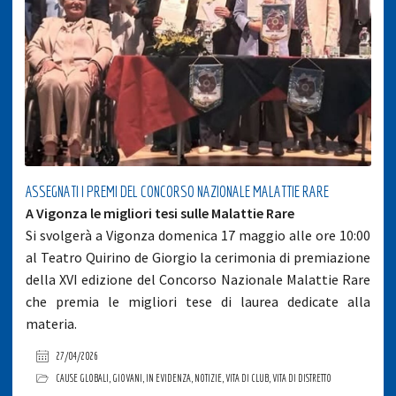
ASSEGNATI I PREMI DEL CONCORSO NAZIONALE MALATTIE RARE
A Vigonza le migliori tesi sulle Malattie Rare
Si svolgerà a Vigonza domenica 17 maggio alle ore 10:00
al Teatro Quirino de Giorgio la cerimonia di premiazione
della XVI edizione del Concorso Nazionale Malattie Rare
che premia le migliori tese di laurea dedicate alla
materia.
27/04/2026
CAUSE GLOBALI
,
GIOVANI
,
IN EVIDENZA
,
NOTIZIE
,
VITA DI CLUB
,
VITA DI DISTRETTO