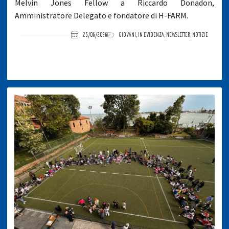
Melvin Jones Fellow a Riccardo Donadon,
Amministratore Delegato e fondatore di H-FARM.
25/06/2026
GIOVANI
,
IN EVIDENZA
,
NEWSLETTER
,
NOTIZIE