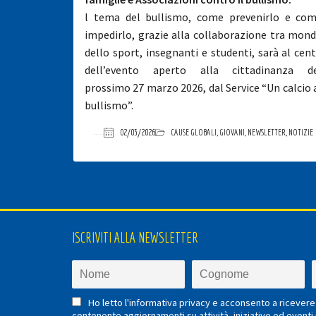
l tema del bullismo, come prevenirlo e co
impedirlo, grazie alla collaborazione tra mon
dello sport, insegnanti e studenti, sarà al cen
dell’evento aperto alla cittadinanza d
prossimo 27 marzo 2026, dal Service “Un calcio 
bullismo”.
02/03/2026
CAUSE GLOBALI
,
GIOVANI
,
NEWSLETTER
,
NOTIZIE
ISCRIVITI ALLA NEWSLETTER
Ho letto l'informativa privacy e acconsento a ricevere 
contenente aggiornamenti su attività, iniziative ed eventi i