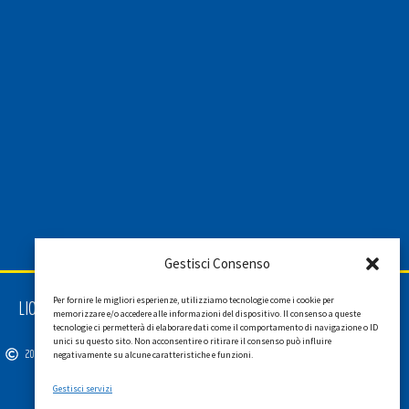
Gestisci Consenso
Per fornire le migliori esperienze, utilizziamo tecnologie come i cookie per
LIONS INTERNATIONAL DISTRETTO 108 TA 3
memorizzare e/o accedere alle informazioni del dispositivo. Il consenso a queste
C.F. 94038690270
tecnologie ci permetterà di elaborare dati come il comportamento di navigazione o ID
unici su questo sito. Non acconsentire o ritirare il consenso può influire
2026
SGI LAB SRL
negativamente su alcune caratteristiche e funzioni.
Gestisci servizi