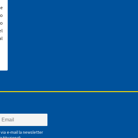
me
do
to
el
al
via e-mail la newsletter
stituzionali.