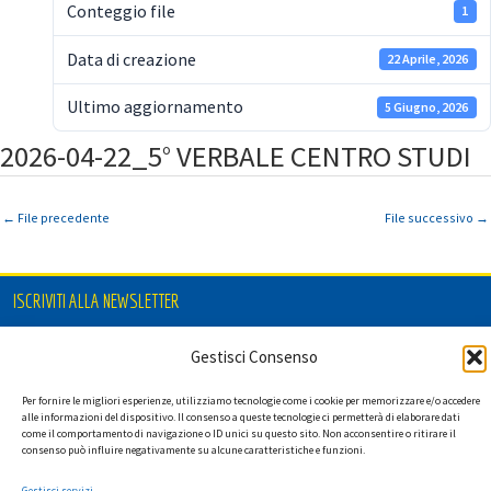
Conteggio file
1
Data di creazione
22 Aprile, 2026
Ultimo aggiornamento
5 Giugno, 2026
2026-04-22_5° VERBALE CENTRO STUDI
←
File precedente
File successivo
→
ISCRIVITI ALLA NEWSLETTER
Gestisci Consenso
Ho letto l'informativa privacy e acconsento a ricevere via e-mail la
Per fornire le migliori esperienze, utilizziamo tecnologie come i cookie per memorizzare e/o accedere
alle informazioni del dispositivo. Il consenso a queste tecnologie ci permetterà di elaborare dati
newsletter contenente aggiornamenti su attività, iniziative ed eventi
come il comportamento di navigazione o ID unici su questo sito. Non acconsentire o ritirare il
istituzionali.
consenso può influire negativamente su alcune caratteristiche e funzioni.
Gestisci servizi