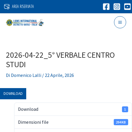
Vai
AREA RISERVATA
al
contenuto
2026-04-22_5° VERBALE CENTRO
STUDI
Di
Domenico Lalli
/
22 Aprile, 2026
DOWNLOAD
Download
1
Dimensioni file
294 KB