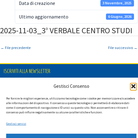
Data di creazione
3 Novembre, 2025
Ultimo aggiornamento
6 Giugno, 2026
2025-11-03_3° VERBALE CENTRO STUDI
←
File precedente
File successivo
→
ISCRIVITI ALLA NEWSLETTER
Gestisci Consenso
Per fornire le migliori esperienze, utilizziamo tecnologie come i cookie per memorizzare e/o accedere
Ho letto l'informativa privacy e acconsento a ricevere via e-mail la
alle informazioni del dispositivo. Il consenso a queste tecnologie ci permetterà di elaborare dati
newsletter contenente aggiornamenti su attività, iniziative ed eventi
come il comportamento di navigazione o ID unici su questo sito. Non acconsentire o ritirare il
istituzionali.
consenso può influire negativamente su alcune caratteristiche e funzioni.
Gestisci servizi