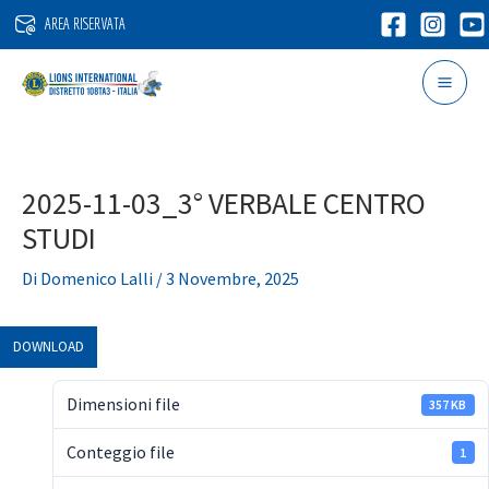
Vai
AREA RISERVATA
al
contenuto
2025-11-03_3° VERBALE CENTRO
STUDI
Di
Domenico Lalli
/
3 Novembre, 2025
DOWNLOAD
Dimensioni file
357 KB
Conteggio file
1