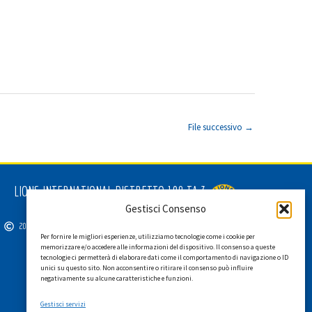
File successivo
→
LIONS INTERNATIONAL DISTRETTO 108 TA 3
C.F. 94038690270
Gestisci Consenso
2026
SGI LAB SRL
Per fornire le migliori esperienze, utilizziamo tecnologie come i cookie per
memorizzare e/o accedere alle informazioni del dispositivo. Il consenso a queste
tecnologie ci permetterà di elaborare dati come il comportamento di navigazione o ID
unici su questo sito. Non acconsentire o ritirare il consenso può influire
negativamente su alcune caratteristiche e funzioni.
Gestisci servizi