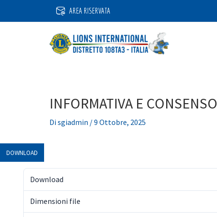
Vai
AREA RISERVATA
al
contenuto
INFORMATIVA E CONSENSO
Di
sgiadmin
/
9 Ottobre, 2025
DOWNLOAD
Download
Dimensioni file