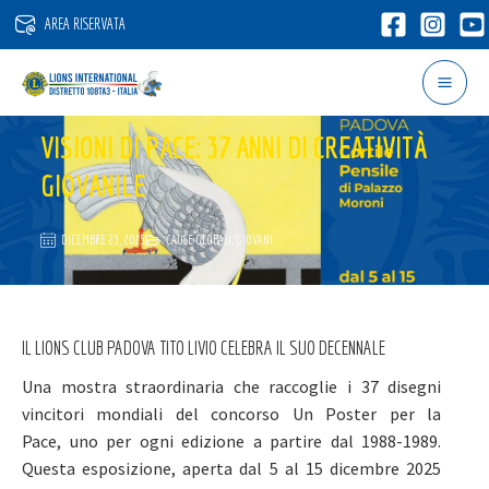
Vai
AREA RISERVATA
al
contenuto
VISIONI DI PACE: 37 ANNI DI CREATIVITÀ
GIOVANILE
DICEMBRE 23, 2025
CAUSE GLOBALI
,
GIOVANI
IL LIONS CLUB PADOVA TITO LIVIO CELEBRA IL SUO DECENNALE
Una mostra straordinaria che raccoglie i 37 disegni
vincitori mondiali del concorso Un Poster per la
Pace, uno per ogni edizione a partire dal 1988-1989.
Questa esposizione, aperta dal 5 al 15 dicembre 2025