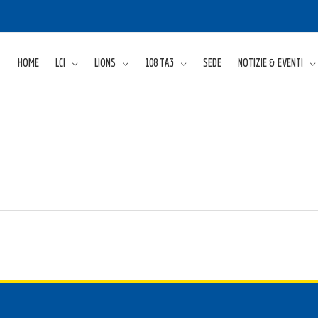
HOME
LCI
LIONS
108 TA3
SEDE
NOTIZIE & EVENTI