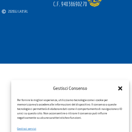
C.F. 94038690270
2026
SGI LAB SRL
Gestisci Consenso
Per fornire le migliori esperienze, utilizziamo tecnologie come i cookie per
memorizzare e/o accedere alle informazioni del dispositivo. Il consenso a queste
tecnologie ci permetterà di elaborare dati come il comportamento di navigazione o ID
unici su questo sito. Non acconsentire o ritirare il consenso può influire
negativamente su alcune caratteristiche e funzioni.
Gestisci servizi