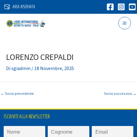
Vai
AREA RISERVATA
al
contenuto
LORENZO CREPALDI
Di
sgiadmin
/
18 Novembre, 2025
←
Socio precedente
Socio successivo
→
ISCRIVITI ALLA NEWSLETTER