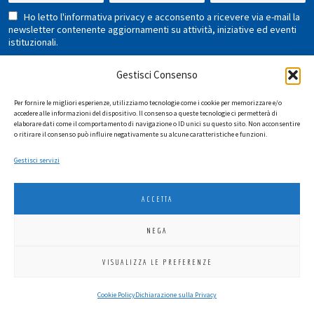
Ho letto l'informativa privacy e acconsento a ricevere via e-mail la
newsletter contenente aggiornamenti su attività, iniziative ed eventi
istituzionali.
Gestisci Consenso
Per fornire le migliori esperienze, utilizziamo tecnologie come i cookie per memorizzare e/o
accedere alle informazioni del dispositivo. Il consenso a queste tecnologie ci permetterà di
elaborare dati come il comportamento di navigazione o ID unici su questo sito. Non acconsentire
o ritirare il consenso può influire negativamente su alcune caratteristiche e funzioni.
LIONS INTERNATIONAL DISTRETTO 108 TA 3
Gestisci servizi
C.F. 94038690270
2026
SGI LAB SRL
ACCETTA
NEGA
VISUALIZZA LE PREFERENZE
Cookie Policy
Dichiarazione sulla Privacy