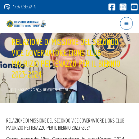
Vai
AREA RISERVATA
al
contenuto
RELAZIONE DI MISSIONE DEL SECONDO
VICE GOVERNATORE LIONS CLUB
MAURIZIO PETTENAZZO PER IL BIENNIO
2023-2024
MAGGIO 7, 2025
NEWSLETTER
,
NOTIZIE
RELAZIONE DI MISSIONE DEL SECONDO VICE GOVERNATORE LIONS CLUB
MAURIZIO PETTENAZZO PER IL BIENNIO 2023-2024
Come secondo Vice Governatore in quest’anno 2024,