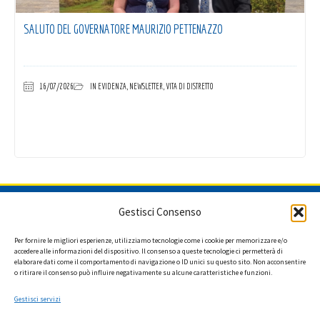
SALUTO DEL GOVERNATORE MAURIZIO PETTENAZZO
16/07/2026
IN EVIDENZA
,
NEWSLETTER
,
VITA DI DISTRETTO
ISCRIVITI ALLA NEWSLETTER
Gestisci Consenso
Per fornire le migliori esperienze, utilizziamo tecnologie come i cookie per memorizzare e/o
accedere alle informazioni del dispositivo. Il consenso a queste tecnologie ci permetterà di
elaborare dati come il comportamento di navigazione o ID unici su questo sito. Non acconsentire
Ho letto l'informativa privacy e acconsento a ricevere via e-mail la
o ritirare il consenso può influire negativamente su alcune caratteristiche e funzioni.
newsletter contenente aggiornamenti su attività, iniziative ed eventi
istituzionali.
Gestisci servizi