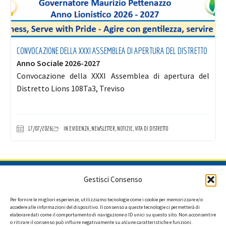
CONVOCAZIONE DELLA XXXI ASSEMBLEA DI APERTURA DEL DISTRETTO
Anno Sociale 2026-2027
Convocazione della XXXI Assemblea di apertura del
Distretto Lions 108Ta3, Treviso
17/07/2026
IN EVIDENZA
,
NEWSLETTER
,
NOTIZIE
,
VITA DI DISTRETTO
ISCRIVITI ALLA NEWSLETTER
Gestisci Consenso
Per fornire le migliori esperienze, utilizziamo tecnologie come i cookie per memorizzare e/o
accedere alle informazioni del dispositivo. Il consenso a queste tecnologie ci permetterà di
elaborare dati come il comportamento di navigazione o ID unici su questo sito. Non acconsentire
Ho letto l'informativa privacy e acconsento a ricevere via e-mail la
o ritirare il consenso può influire negativamente su alcune caratteristiche e funzioni.