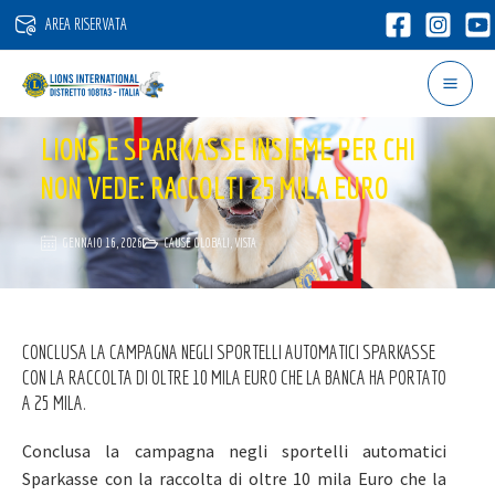
Vai
AREA RISERVATA
al
contenuto
LIONS E SPARKASSE INSIEME PER CHI
NON VEDE: RACCOLTI 25 MILA EURO
GENNAIO 16, 2026
CAUSE GLOBALI
,
VISTA
CONCLUSA LA CAMPAGNA NEGLI SPORTELLI AUTOMATICI SPARKASSE
CON LA RACCOLTA DI OLTRE 10 MILA EURO CHE LA BANCA HA PORTATO
A 25 MILA.
Conclusa la campagna negli sportelli automatici
Sparkasse con la raccolta di oltre 10 mila Euro che la