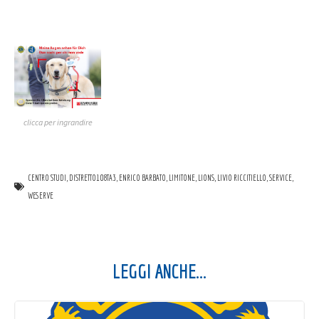
clicca per ingrandire
CENTRO STUDI
,
DISTRETTO108TA3
,
ENRICO BARBATO
,
LIMITONE
,
LIONS
,
LIVIO RICCITIELLO
,
SERVICE
,
WESERVE
LEGGI ANCHE...