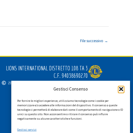
File successivo
→
LIONS INTERNATIONAL DISTRETTO 108 TA 3
C.F. 94038690270
2026
SGI LAB SRL
Gestisci Consenso
Per fornire le migliori esperienze, utilizziamo tecnologie come i cookie per
memorizzare e/o accedere alle informazioni del dispositivo. Il consenso a queste
tecnologie ci permetterà di elaborare dati come il comportamento di navigazione o ID
unici su questo sito. Non acconsentire o ritirare il consenso può influire
negativamente su alcune caratteristiche e funzioni.
Gestisci servizi