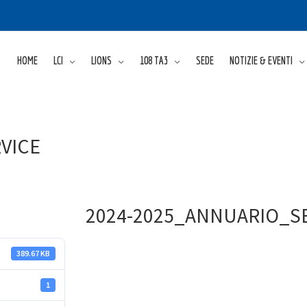
HOME
LCI
LIONS
108 TA3
SEDE
NOTIZIE & EVENTI
VICE
2024-2025_ANNUARIO_S
389.67 KB
1