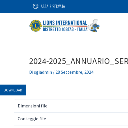
Vai
AREA RISERVATA
al
contenuto
2024-2025_ANNUARIO_SER
Di
sgiadmin
/
28 Settembre, 2024
DOWNLOAD
Dimensioni file
Conteggio file