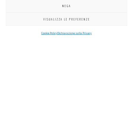
NEGA
VISUALIZZA LE PREFERENZE
Cookie Policy
Dichiarazione sulla Privacy
clicca per ingrandire
PRESIDENTE
SEGRETARIO
CERIMONIERE
TESORIERE
Rocco Fiano
Giorgio
Maurizio
Venezia Host
Calzavara
Scarpa
Venezia Host
Venezia Host