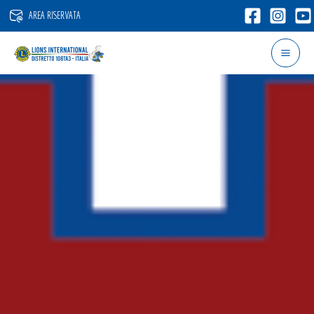
Vai
AREA RISERVATA
al
contenuto