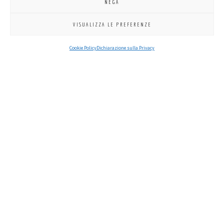
NEGA
VISUALIZZA LE PREFERENZE
Cookie Policy
Dichiarazione sulla Privacy
clicca per ingrandire
PRESIDENTE
SEGRETARIO
CERIMONIERE
TESORIERE
Massimo
Giorgio
Enrico
Massimo
Spaggiari
Desideri
Giuriolo
Strazzabosco
Padova
Padova
Padova
Padova
Certosa
Certosa
Certosa
Certosa