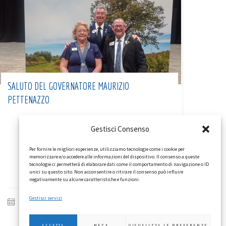
SALUTO DEL GOVERNATORE MAURIZIO
PETTENAZZO
Gestisci Consenso
Per fornire le migliori esperienze, utilizziamo tecnologie come i cookie per
memorizzare e/o accedere alle informazioni del dispositivo. Il consenso a queste
tecnologie ci permetterà di elaborare dati come il comportamento di navigazione o ID
unici su questo sito. Non acconsentire o ritirare il consenso può influire
negativamente su alcune caratteristiche e funzioni.
Gestisci servizi
16/07/2026
IN EVIDENZA
,
NEWSLETTER
,
VITA DI DISTRETTO
ACCETTA
NEGA
VISUALIZZA LE PREFERENZE