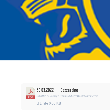
30.03.2022 - Il Gazzettino
Dibattiti di Rotary e Lions sul distretto del commercio
1 file
0.00 KB