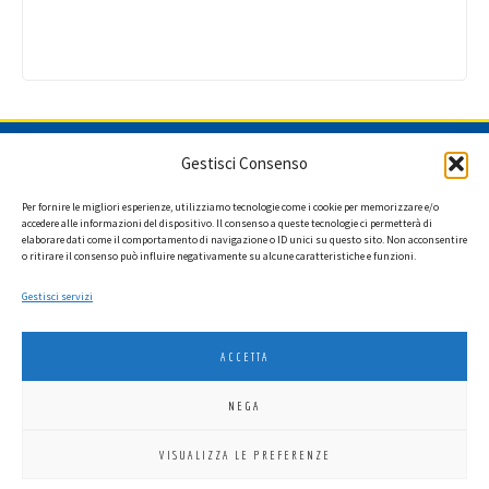
ISCRIVITI ALLA NEWSLETTER
Gestisci Consenso
Per fornire le migliori esperienze, utilizziamo tecnologie come i cookie per memorizzare e/o
accedere alle informazioni del dispositivo. Il consenso a queste tecnologie ci permetterà di
elaborare dati come il comportamento di navigazione o ID unici su questo sito. Non acconsentire
Ho letto l'informativa privacy e acconsento a ricevere via e-mail la
o ritirare il consenso può influire negativamente su alcune caratteristiche e funzioni.
newsletter contenente aggiornamenti su attività, iniziative ed eventi
istituzionali.
Gestisci servizi
ACCETTA
NEGA
LIONS INTERNATIONAL DISTRETTO 108 TA 3
VISUALIZZA LE PREFERENZE
C.F. 94038690270