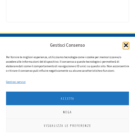
ISCRIVITI ALLA NEWSLETTER
Gestisci Consenso
Per fornire le migliori esperienze, utilizziamo tecnologie come i cookie per memorizzare e/o
accedere alle informazioni del dispositivo. Il consenso a queste tecnologie ci permetterà di
elaborare dati come il comportamento di navigazione o ID unici su questo sito. Non acconsentire
Ho letto l'informativa privacy e acconsento a ricevere via e-mail la
o ritirare il consenso può influire negativamente su alcune caratteristiche e funzioni.
newsletter contenente aggiornamenti su attività, iniziative ed eventi
istituzionali.
Gestisci servizi
ACCETTA
NEGA
LIONS INTERNATIONAL DISTRETTO 108 TA 3
VISUALIZZA LE PREFERENZE
C.F. 94038690270