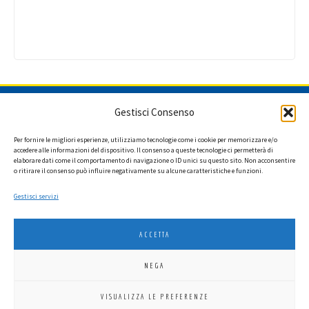
ISCRIVITI ALLA NEWSLETTER
Gestisci Consenso
Per fornire le migliori esperienze, utilizziamo tecnologie come i cookie per memorizzare e/o
accedere alle informazioni del dispositivo. Il consenso a queste tecnologie ci permetterà di
elaborare dati come il comportamento di navigazione o ID unici su questo sito. Non acconsentire
Ho letto l'informativa privacy e acconsento a ricevere via e-mail la
o ritirare il consenso può influire negativamente su alcune caratteristiche e funzioni.
newsletter contenente aggiornamenti su attività, iniziative ed eventi
istituzionali.
Gestisci servizi
ACCETTA
NEGA
LIONS INTERNATIONAL DISTRETTO 108 TA 3
VISUALIZZA LE PREFERENZE