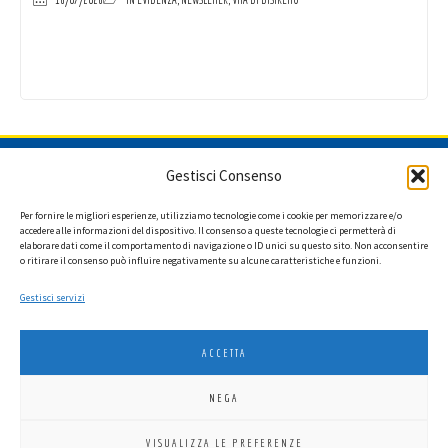
ISCRIVITI ALLA NEWSLETTER
Gestisci Consenso
Per fornire le migliori esperienze, utilizziamo tecnologie come i cookie per memorizzare e/o
accedere alle informazioni del dispositivo. Il consenso a queste tecnologie ci permetterà di
elaborare dati come il comportamento di navigazione o ID unici su questo sito. Non acconsentire
Ho letto l'informativa privacy e acconsento a ricevere via e-mail la
o ritirare il consenso può influire negativamente su alcune caratteristiche e funzioni.
newsletter contenente aggiornamenti su attività, iniziative ed eventi
istituzionali.
Gestisci servizi
ACCETTA
NEGA
LIONS INTERNATIONAL DISTRETTO 108 TA 3
VISUALIZZA LE PREFERENZE