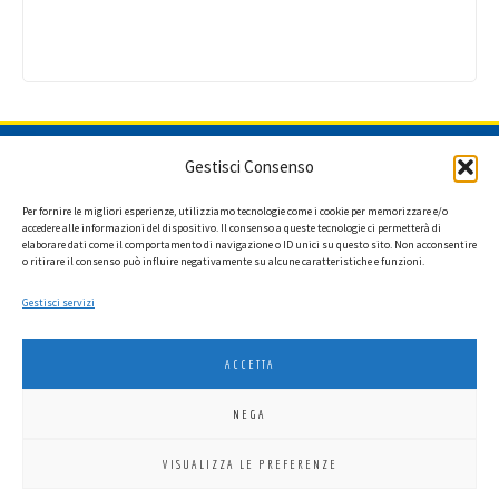
ISCRIVITI ALLA NEWSLETTER
Gestisci Consenso
Per fornire le migliori esperienze, utilizziamo tecnologie come i cookie per memorizzare e/o
accedere alle informazioni del dispositivo. Il consenso a queste tecnologie ci permetterà di
elaborare dati come il comportamento di navigazione o ID unici su questo sito. Non acconsentire
Ho letto l'informativa privacy e acconsento a ricevere via e-mail la
o ritirare il consenso può influire negativamente su alcune caratteristiche e funzioni.
newsletter contenente aggiornamenti su attività, iniziative ed eventi
istituzionali.
Gestisci servizi
ACCETTA
NEGA
LIONS INTERNATIONAL DISTRETTO 108 TA 3
VISUALIZZA LE PREFERENZE
C.F. 94038690270