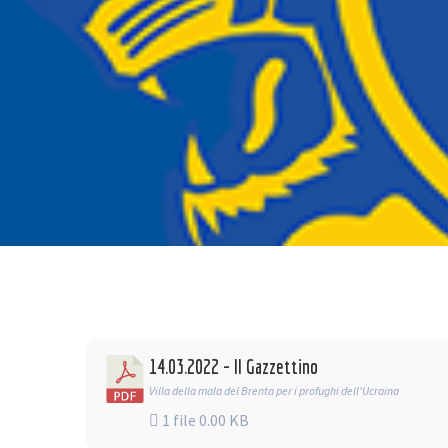
14.03.2022 - Il Gazzettino
Villa della mala del Brenta per i profughi dell'Ucraina
1 file
0.00 KB