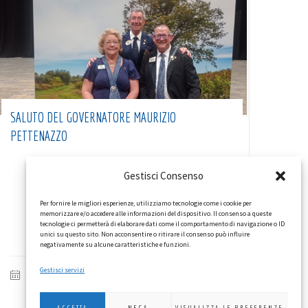
SALUTO DEL GOVERNATORE MAURIZIO
PETTENAZZO
Gestisci Consenso
Per fornire le migliori esperienze, utilizziamo tecnologie come i cookie per
memorizzare e/o accedere alle informazioni del dispositivo. Il consenso a queste
tecnologie ci permetterà di elaborare dati come il comportamento di navigazione o ID
unici su questo sito. Non acconsentire o ritirare il consenso può influire
negativamente su alcune caratteristiche e funzioni.
Gestisci servizi
16/07/2026
IN EVIDENZA
,
NEWSLETTER
,
VITA DI DISTRETTO
ACCETTA
NEGA
VISUALIZZA LE PREFERENZE