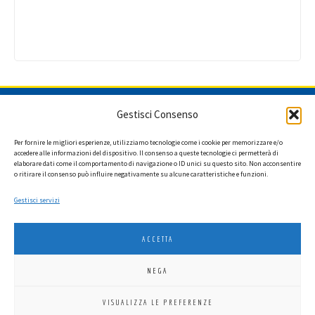
ISCRIVITI ALLA NEWSLETTER
Gestisci Consenso
Per fornire le migliori esperienze, utilizziamo tecnologie come i cookie per memorizzare e/o
accedere alle informazioni del dispositivo. Il consenso a queste tecnologie ci permetterà di
elaborare dati come il comportamento di navigazione o ID unici su questo sito. Non acconsentire
Ho letto l'informativa privacy e acconsento a ricevere via e-mail la
o ritirare il consenso può influire negativamente su alcune caratteristiche e funzioni.
newsletter contenente aggiornamenti su attività, iniziative ed eventi
istituzionali.
Gestisci servizi
ACCETTA
NEGA
LIONS INTERNATIONAL DISTRETTO 108 TA 3
VISUALIZZA LE PREFERENZE