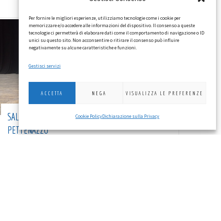
Per fornire le migliori esperienze, utilizziamo tecnologie come i cookie per
memorizzare e/o accedere alle informazioni del dispositivo. Il consenso a queste
tecnologie ci permetterà di elaborare dati come il comportamento di navigazione o ID
unici su questo sito. Non acconsentire o ritirare il consenso può influire
negativamente su alcune caratteristiche e funzioni.
Gestisci servizi
ACCETTA
NEGA
VISUALIZZA LE PREFERENZE
SALUTO DEL GOVERNATORE MAURIZIO
Cookie Policy
Dichiarazione sulla Privacy
PETTENAZZO