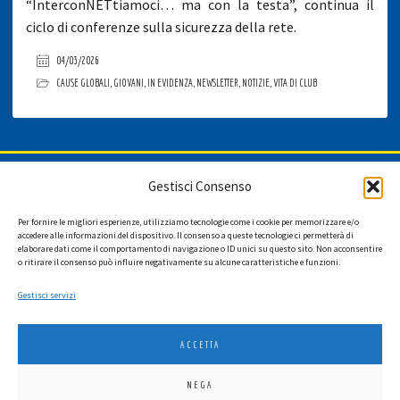
“InterconNETtiamoci… ma con la testa”, continua il
ciclo di conferenze sulla sicurezza della rete.
04/03/2026
CAUSE GLOBALI
,
GIOVANI
,
IN EVIDENZA
,
NEWSLETTER
,
NOTIZIE
,
VITA DI CLUB
ISCRIVITI ALLA NEWSLETTER
Gestisci Consenso
Per fornire le migliori esperienze, utilizziamo tecnologie come i cookie per memorizzare e/o
accedere alle informazioni del dispositivo. Il consenso a queste tecnologie ci permetterà di
elaborare dati come il comportamento di navigazione o ID unici su questo sito. Non acconsentire
Ho letto l'informativa privacy e acconsento a ricevere via e-mail la
o ritirare il consenso può influire negativamente su alcune caratteristiche e funzioni.
newsletter contenente aggiornamenti su attività, iniziative ed eventi
istituzionali.
Gestisci servizi
ACCETTA
NEGA