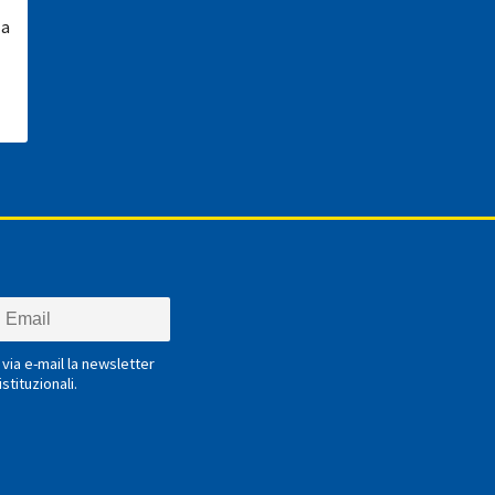
za
via e-mail la newsletter
stituzionali.