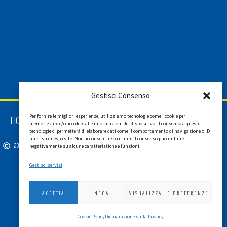
Gestisci Consenso
Per fornire le migliori esperienze, utilizziamo tecnologie come i cookie per
LIONS INTERNATIONAL DISTRETTO 108 TA 3
memorizzare e/o accedere alle informazioni del dispositivo. Il consenso a queste
C.F. 94038690270
tecnologie ci permetterà di elaborare dati come il comportamento di navigazione o ID
unici su questo sito. Non acconsentire o ritirare il consenso può influire
2026
SGI LAB SRL
negativamente su alcune caratteristiche e funzioni.
Gestisci servizi
ACCETTA
NEGA
VISUALIZZA LE PREFERENZE
Cookie Policy
Dichiarazione sulla Privacy