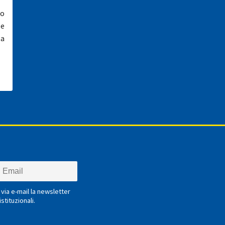
to
le
za
via e-mail la newsletter
stituzionali.