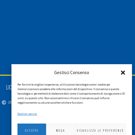
Gestisci Consenso
Per fornire le migliori esperienze, utilizziamo tecnologie come i cookie per
LIONS INTERNATIONAL DISTRETTO 108 TA 3
memorizzare e/o accedere alle informazioni del dispositivo. Il consenso a queste
C.F. 94038690270
tecnologie ci permetterà di elaborare dati come il comportamento di navigazione o ID
unici su questo sito. Non acconsentire o ritirare il consenso può influire
2026
SGI LAB SRL
negativamente su alcune caratteristiche e funzioni.
Gestisci servizi
ACCETTA
NEGA
VISUALIZZA LE PREFERENZE