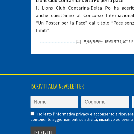
Lions Club Contarina-Delta Po per la pace
Il Lions Club Contarina-Delta Po ha aderi
anche quest’anno al Concorso Internaziona
“Un Poster per la Pace” dal titolo “Pace sen
limiti”.
25/06/2025
NEWSLETTER
,
NOTIZIE
ISCRIVITI ALLA NEWSLETTER
Ho letto l'informativa privacy e acconsento a ricevere 
contenente aggiornamenti su attività, iniziative ed eventi i