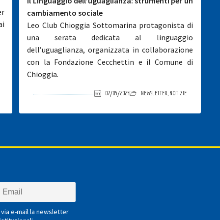
Il Linguaggio dell’uguaglianza: strumenti per un
er
cambiamento sociale
ai
Leo Club Chioggia Sottomarina protagonista di
una serata dedicata al linguaggio
dell’uguaglianza, organizzata in collaborazione
con la Fondazione Cecchettin e il Comune di
Chioggia.
07/05/2025
NEWSLETTER
,
NOTIZIE
via e-mail la newsletter