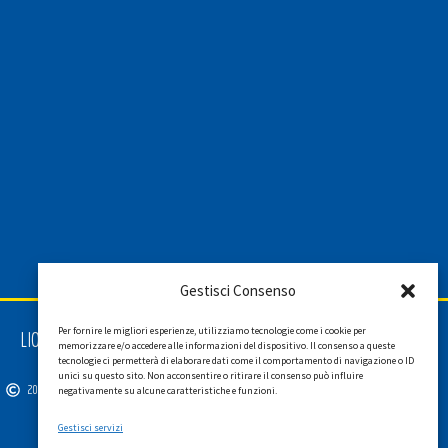
Gestisci Consenso
Per fornire le migliori esperienze, utilizziamo tecnologie come i cookie per
LIONS INTERNATIONAL DISTRETTO 108 TA 3
memorizzare e/o accedere alle informazioni del dispositivo. Il consenso a queste
C.F. 94038690270
tecnologie ci permetterà di elaborare dati come il comportamento di navigazione o ID
unici su questo sito. Non acconsentire o ritirare il consenso può influire
2026
SGI LAB SRL
negativamente su alcune caratteristiche e funzioni.
Gestisci servizi