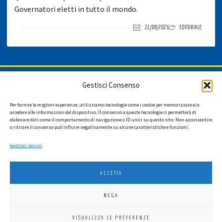
Governatori eletti in tutto il mondo.
22/08/2025
EDITORIALE
ISCRIVITI ALLA NEWSLETTER
Gestisci Consenso
Per fornire le migliori esperienze, utilizziamo tecnologie come i cookie per memorizzare e/o
accedere alle informazioni del dispositivo. Il consenso a queste tecnologie ci permetterà di
elaborare dati come il comportamento di navigazione o ID unici su questo sito. Non acconsentire
Ho letto l'informativa privacy e acconsento a ricevere via e-mail la
o ritirare il consenso può influire negativamente su alcune caratteristiche e funzioni.
newsletter contenente aggiornamenti su attività, iniziative ed eventi
istituzionali.
Gestisci servizi
ACCETTA
NEGA
LIONS INTERNATIONAL DISTRETTO 108 TA 3
VISUALIZZA LE PREFERENZE