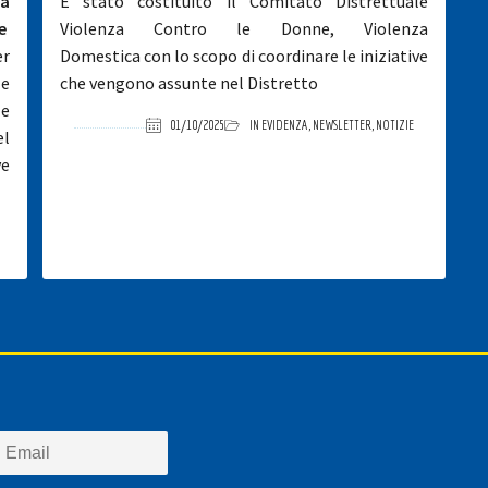
la
È stato costituito il Comitato Distrettuale
e
Violenza Contro le Donne, Violenza
er
Domestica con lo scopo di coordinare le iniziative
le
che vengono assunte nel Distretto
le
01/10/2025
IN EVIDENZA
,
NEWSLETTER
,
NOTIZIE
el
ve