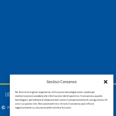
Gestisci Consenso
Per fornire le migliori esperienze, utilizziamo tecnologie come i cookie per
LIONS INTERNATIONAL DISTRETTO 108 TA 3
memorizzare e/o accedere alle informazioni del dispositivo. Il consenso a queste
C.F. 94038690270
tecnologie ci permetterà di elaborare dati come il comportamento di navigazione o ID
unici su questo sito. Non acconsentire o ritirare il consenso può influire
2026
SGI LAB SRL
negativamente su alcune caratteristiche e funzioni.