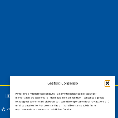
Gestisci Consenso
Per fornire le migliori esperienze, utilizziamo tecnologie come i cookie per
LIONS INTERNATIONAL DISTRETTO 108 TA 3
memorizzare e/o accedere alle informazioni del dispositivo. Il consenso a queste
C.F. 94038690270
tecnologie ci permetterà di elaborare dati come il comportamento di navigazione o ID
unici su questo sito. Non acconsentire o ritirare il consenso può influire
2026
SGI LAB SRL
negativamente su alcune caratteristiche e funzioni.