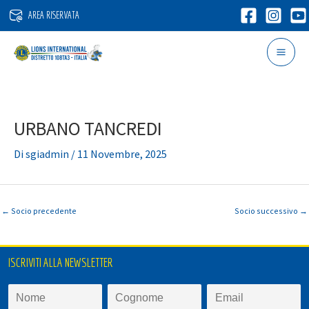
Vai
AREA RISERVATA
al
contenuto
URBANO TANCREDI
Di
sgiadmin
/
11 Novembre, 2025
←
Socio precedente
Socio successivo
→
ISCRIVITI ALLA NEWSLETTER