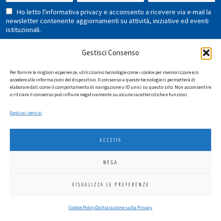
Ho letto l'informativa privacy e acconsento a ricevere via e-mail la
newsletter contenente aggiornamenti su attività, iniziative ed eventi
istituzionali.
Gestisci Consenso
Per fornire le migliori esperienze, utilizziamo tecnologie come i cookie per memorizzare e/o
accedere alle informazioni del dispositivo. Il consenso a queste tecnologie ci permetterà di
elaborare dati come il comportamento di navigazione o ID unici su questo sito. Non acconsentire
o ritirare il consenso può influire negativamente su alcune caratteristiche e funzioni.
LIONS INTERNATIONAL DISTRETTO 108 TA 3
Gestisci servizi
C.F. 94038690270
2026
SGI LAB SRL
ACCETTA
NEGA
VISUALIZZA LE PREFERENZE
Cookie Policy
Dichiarazione sulla Privacy