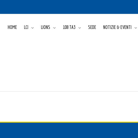
HOME
LCI
LIONS
108 TA3
SEDE
NOTIZIE & EVENTI