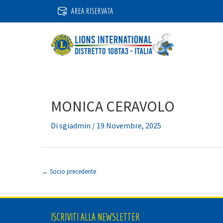
Vai
AREA RISERVATA
al
contenuto
MONICA CERAVOLO
Di
sgiadmin
/
19 Novembre, 2025
←
Socio precedente
ISCRIVITI ALLA NEWSLETTER