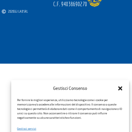
C.F. 94038690270
2026
SGI LAB SRL
Gestisci Consenso
Per fornire le migliori esperienze, utilizziamo tecnologie come i cookie per
memorizzare e/o accedere alle informazioni del dispositivo. Il consenso a queste
tecnologie ci permetterà di elaborare dati come il comportamento di navigazione o ID
unici su questo sito. Non acconsentire o ritirare il consenso può influire
negativamente su alcune caratteristiche e funzioni.
Gestisci servizi