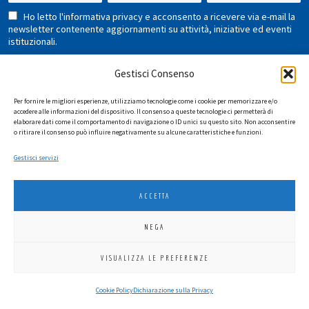
Ho letto l'informativa privacy e acconsento a ricevere via e-mail la
newsletter contenente aggiornamenti su attività, iniziative ed eventi
istituzionali.
Gestisci Consenso
Per fornire le migliori esperienze, utilizziamo tecnologie come i cookie per memorizzare e/o
accedere alle informazioni del dispositivo. Il consenso a queste tecnologie ci permetterà di
elaborare dati come il comportamento di navigazione o ID unici su questo sito. Non acconsentire
o ritirare il consenso può influire negativamente su alcune caratteristiche e funzioni.
LIONS INTERNATIONAL DISTRETTO 108 TA 3
Gestisci servizi
C.F. 94038690270
2026
SGI LAB SRL
ACCETTA
NEGA
VISUALIZZA LE PREFERENZE
Cookie Policy
Dichiarazione sulla Privacy