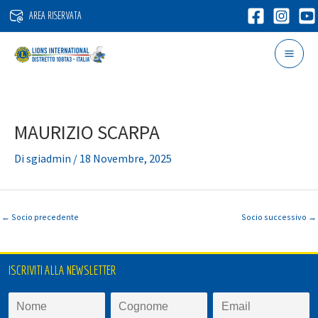
Vai
AREA RISERVATA
al
contenuto
MAURIZIO SCARPA
Di
sgiadmin
/
18 Novembre, 2025
←
Socio precedente
Socio successivo
→
ISCRIVITI ALLA NEWSLETTER