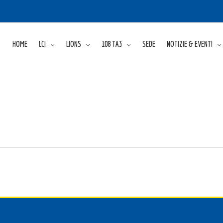
HOME
LCI
LIONS
108 TA3
SEDE
NOTIZIE & EVENTI