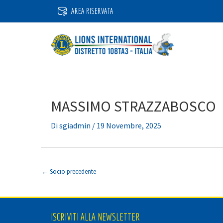
Vai
AREA RISERVATA
al
contenuto
MASSIMO STRAZZABOSCO
Di
sgiadmin
/
19 Novembre, 2025
←
Socio precedente
ISCRIVITI ALLA NEWSLETTER