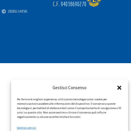
C.F. 94038690270
2026
SGI LAB SRL
Gestisci Consenso
Per fornire le migliori esperienze, utilizziamo tecnologie come i cookie per
memorizzare e/o accedere alle informazioni del dispositivo. Il consenso a queste
tecnologie ci permetterà di elaborare dati come il comportamento di navigazione o ID
unici su questo sito. Non acconsentire o ritirare il consenso può influire
negativamente su alcune caratteristiche e funzioni.
Gestisci servizi