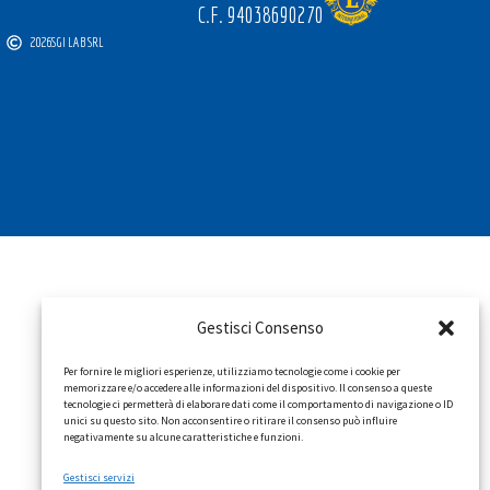
C.F. 94038690270
2026
SGI LAB SRL
Gestisci Consenso
Per fornire le migliori esperienze, utilizziamo tecnologie come i cookie per
memorizzare e/o accedere alle informazioni del dispositivo. Il consenso a queste
tecnologie ci permetterà di elaborare dati come il comportamento di navigazione o ID
unici su questo sito. Non acconsentire o ritirare il consenso può influire
negativamente su alcune caratteristiche e funzioni.
Gestisci servizi