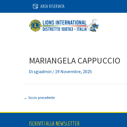
Vai
AREA RISERVATA
al
contenuto
MARIANGELA CAPPUCCIO
Di
sgiadmin
/
19 Novembre, 2025
←
Socio precedente
ISCRIVITI ALLA NEWSLETTER