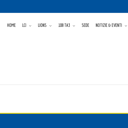
HOME
LCI
LIONS
108 TA3
SEDE
NOTIZIE & EVENTI