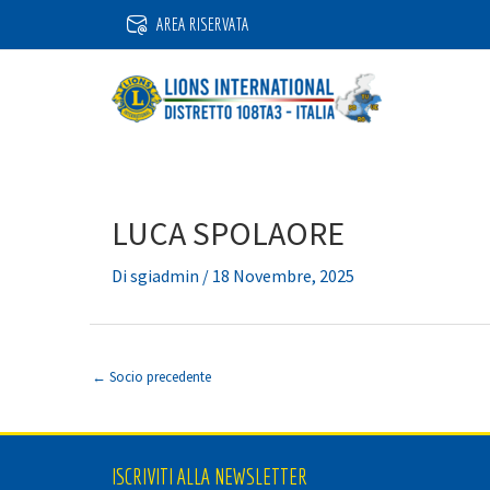
Vai
AREA RISERVATA
al
contenuto
LUCA SPOLAORE
Di
sgiadmin
/
18 Novembre, 2025
←
Socio precedente
ISCRIVITI ALLA NEWSLETTER