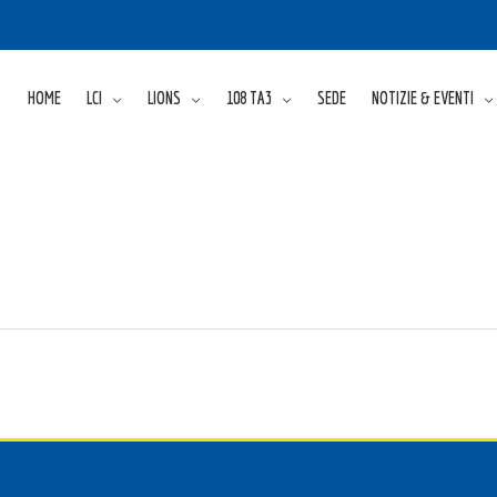
HOME
LCI
LIONS
108 TA3
SEDE
NOTIZIE & EVENTI