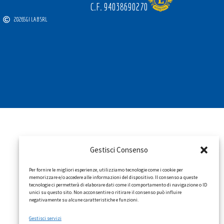
C.F. 94038690270
2026
SGI LAB SRL
Gestisci Consenso
Per fornire le migliori esperienze, utilizziamo tecnologie come i cookie per
memorizzare e/o accedere alle informazioni del dispositivo. Il consenso a queste
tecnologie ci permetterà di elaborare dati come il comportamento di navigazione o ID
unici su questo sito. Non acconsentire o ritirare il consenso può influire
negativamente su alcune caratteristiche e funzioni.
Gestisci servizi