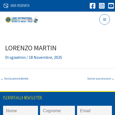
Vai
AREA RISERVATA
al
contenuto
LORENZO MARTIN
Di
sgiadmin
/
18 Novembre, 2025
←
Socio precedente
Socio successivo
→
ISCRIVITI ALLA NEWSLETTER