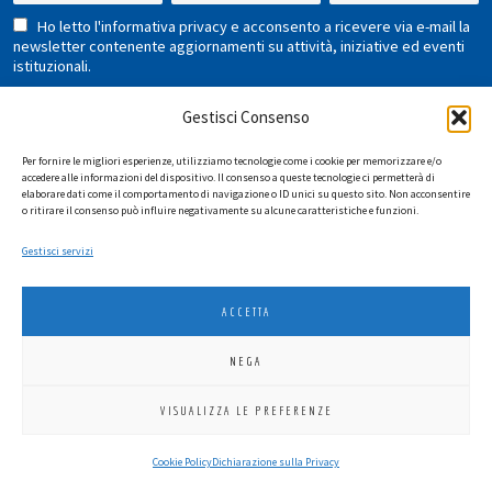
Ho letto l'informativa privacy e acconsento a ricevere via e-mail la
newsletter contenente aggiornamenti su attività, iniziative ed eventi
istituzionali.
Gestisci Consenso
Per fornire le migliori esperienze, utilizziamo tecnologie come i cookie per memorizzare e/o
accedere alle informazioni del dispositivo. Il consenso a queste tecnologie ci permetterà di
elaborare dati come il comportamento di navigazione o ID unici su questo sito. Non acconsentire
o ritirare il consenso può influire negativamente su alcune caratteristiche e funzioni.
LIONS INTERNATIONAL DISTRETTO 108 TA 3
Gestisci servizi
C.F. 94038690270
2026
SGI LAB SRL
ACCETTA
NEGA
VISUALIZZA LE PREFERENZE
Cookie Policy
Dichiarazione sulla Privacy