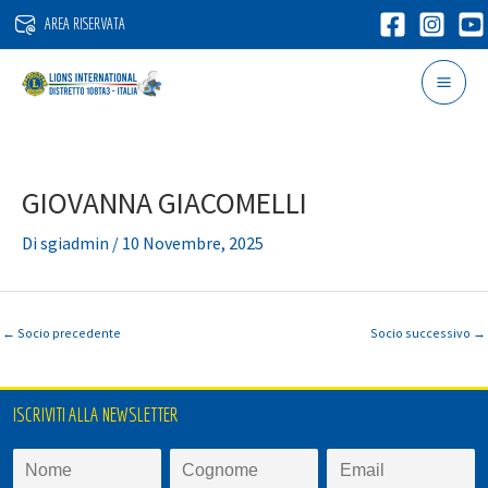
Vai
AREA RISERVATA
al
contenuto
GIOVANNA GIACOMELLI
Di
sgiadmin
/
10 Novembre, 2025
←
Socio precedente
Socio successivo
→
ISCRIVITI ALLA NEWSLETTER