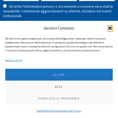
Ho letto l'informativa privacy e acconsento a ricevere via e-mail la
newsletter contenente aggiornamenti su attività, iniziative ed eventi
istituzionali.
Gestisci Consenso
Per fornire le migliori esperienze, utilizziamo tecnologie come i cookie per memorizzare e/o
accedere alle informazioni del dispositivo. Il consenso a queste tecnologie ci permetterà di
elaborare dati come il comportamento di navigazione o ID unici su questo sito. Non acconsentire
o ritirare il consenso può influire negativamente su alcune caratteristiche e funzioni.
LIONS INTERNATIONAL DISTRETTO 108 TA 3
Gestisci servizi
C.F. 94038690270
2026
SGI LAB SRL
ACCETTA
NEGA
VISUALIZZA LE PREFERENZE
Cookie Policy
Dichiarazione sulla Privacy