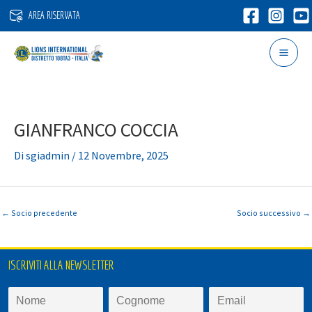
Vai
AREA RISERVATA
al
contenuto
GIANFRANCO COCCIA
Di
sgiadmin
/
12 Novembre, 2025
←
Socio precedente
Socio successivo
→
ISCRIVITI ALLA NEWSLETTER