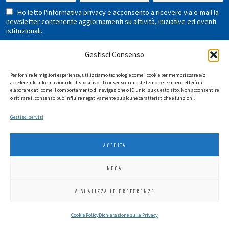
Ho letto l'informativa privacy e acconsento a ricevere via e-mail la
newsletter contenente aggiornamenti su attività, iniziative ed eventi
istituzionali.
Gestisci Consenso
Per fornire le migliori esperienze, utilizziamo tecnologie come i cookie per memorizzare e/o
accedere alle informazioni del dispositivo. Il consenso a queste tecnologie ci permetterà di
elaborare dati come il comportamento di navigazione o ID unici su questo sito. Non acconsentire
o ritirare il consenso può influire negativamente su alcune caratteristiche e funzioni.
LIONS INTERNATIONAL DISTRETTO 108 TA 3
Gestisci servizi
C.F. 94038690270
2026
SGI LAB SRL
ACCETTA
NEGA
VISUALIZZA LE PREFERENZE
Cookie Policy
Dichiarazione sulla Privacy