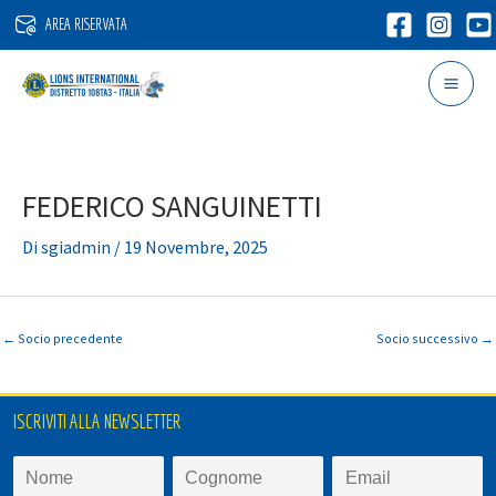
Vai
AREA RISERVATA
al
contenuto
FEDERICO SANGUINETTI
Di
sgiadmin
/
19 Novembre, 2025
←
Socio precedente
Socio successivo
→
ISCRIVITI ALLA NEWSLETTER