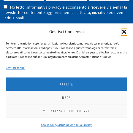
Ho letto l'informativa privacy e acconsento a ricevere via e-mail la
newsletter contenente aggiornamenti su attività, iniziative ed eventi
istituzionali.
Gestisci Consenso
Per fornire le migliori esperienze, utilizziamo tecnologie come i cookie per memorizzare e/o
accedere alle informazioni del dispositivo. Il consenso a queste tecnologie ci permetterà di
elaborare dati come il comportamento di navigazione o ID unici su questo sito. Non acconsentire
o ritirare il consenso può influire negativamente su alcune caratteristiche e funzioni.
LIONS INTERNATIONAL DISTRETTO 108 TA 3
Gestisci servizi
C.F. 94038690270
2026
SGI LAB SRL
ACCETTA
NEGA
VISUALIZZA LE PREFERENZE
Cookie Policy
Dichiarazione sulla Privacy