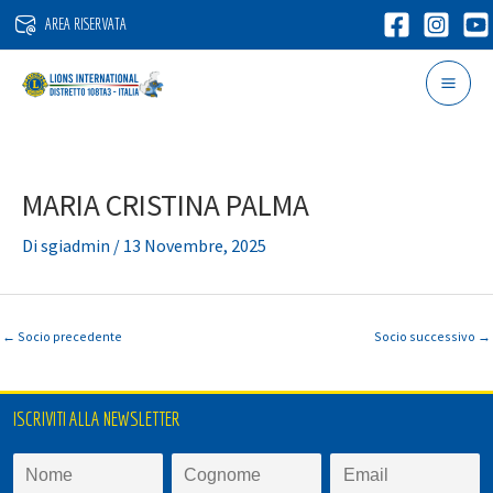
Vai
AREA RISERVATA
al
contenuto
MARIA CRISTINA PALMA
Di
sgiadmin
/
13 Novembre, 2025
←
Socio precedente
Socio successivo
→
ISCRIVITI ALLA NEWSLETTER