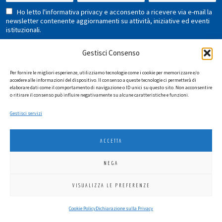
Ho letto l'informativa privacy e acconsento a ricevere via e-mail la
newsletter contenente aggiornamenti su attività, iniziative ed eventi
istituzionali.
Gestisci Consenso
Per fornire le migliori esperienze, utilizziamo tecnologie come i cookie per memorizzare e/o
accedere alle informazioni del dispositivo. Il consenso a queste tecnologie ci permetterà di
elaborare dati come il comportamento di navigazione o ID unici su questo sito. Non acconsentire
o ritirare il consenso può influire negativamente su alcune caratteristiche e funzioni.
LIONS INTERNATIONAL DISTRETTO 108 TA 3
Gestisci servizi
C.F. 94038690270
2026
SGI LAB SRL
ACCETTA
NEGA
VISUALIZZA LE PREFERENZE
Cookie Policy
Dichiarazione sulla Privacy