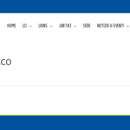
HOME
LCI
LIONS
108 TA3
SEDE
NOTIZIE & EVENTI
CCO