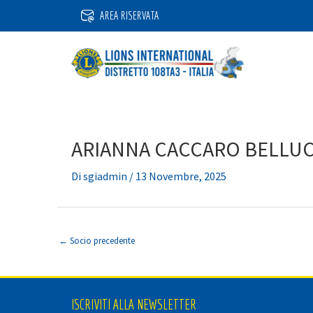
Vai
AREA RISERVATA
al
contenuto
ARIANNA CACCARO BELLU
Di
sgiadmin
/
13 Novembre, 2025
←
Socio precedente
ISCRIVITI ALLA NEWSLETTER