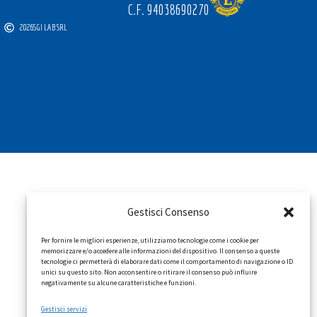
C.F. 94038690270
2026
SGI LAB SRL
Gestisci Consenso
Per fornire le migliori esperienze, utilizziamo tecnologie come i cookie per
memorizzare e/o accedere alle informazioni del dispositivo. Il consenso a queste
tecnologie ci permetterà di elaborare dati come il comportamento di navigazione o ID
unici su questo sito. Non acconsentire o ritirare il consenso può influire
negativamente su alcune caratteristiche e funzioni.
Gestisci servizi