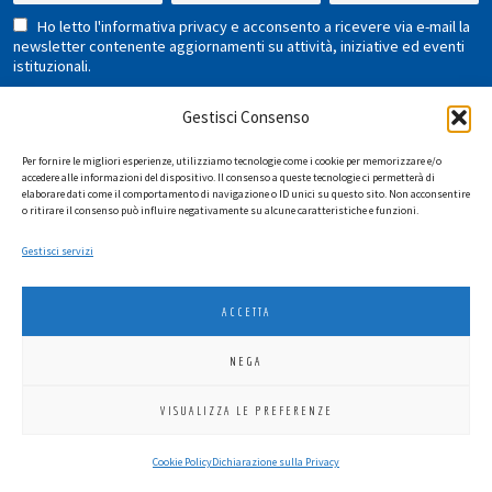
Ho letto l'informativa privacy e acconsento a ricevere via e-mail la
newsletter contenente aggiornamenti su attività, iniziative ed eventi
istituzionali.
Gestisci Consenso
Per fornire le migliori esperienze, utilizziamo tecnologie come i cookie per memorizzare e/o
accedere alle informazioni del dispositivo. Il consenso a queste tecnologie ci permetterà di
elaborare dati come il comportamento di navigazione o ID unici su questo sito. Non acconsentire
o ritirare il consenso può influire negativamente su alcune caratteristiche e funzioni.
LIONS INTERNATIONAL DISTRETTO 108 TA 3
Gestisci servizi
C.F. 94038690270
2026
SGI LAB SRL
ACCETTA
NEGA
VISUALIZZA LE PREFERENZE
Cookie Policy
Dichiarazione sulla Privacy