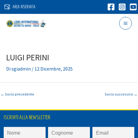
Vai
AREA RISERVATA
al
contenuto
LUIGI PERINI
Di
sgiadmin
/
12 Dicembre, 2025
←
Socio precedente
Socio successivo
→
ISCRIVITI ALLA NEWSLETTER