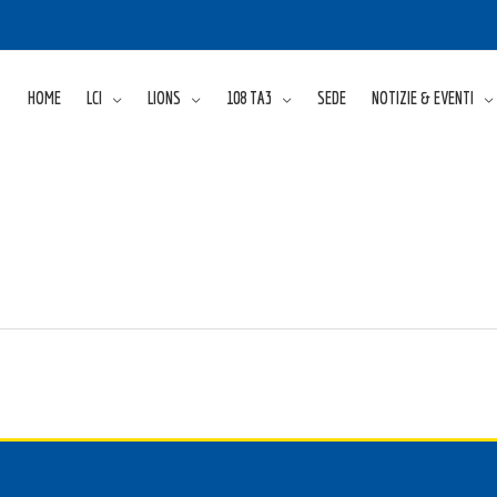
HOME
LCI
LIONS
108 TA3
SEDE
NOTIZIE & EVENTI