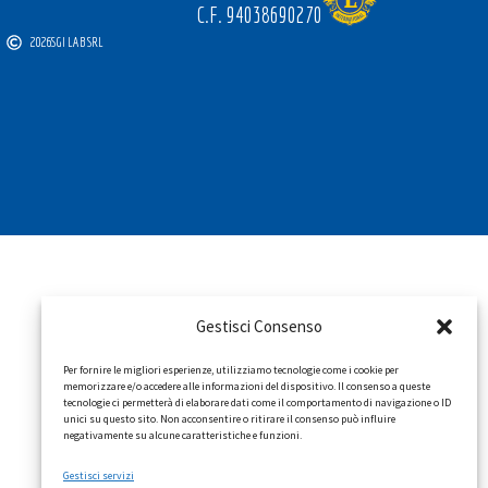
C.F. 94038690270
2026
SGI LAB SRL
Gestisci Consenso
Per fornire le migliori esperienze, utilizziamo tecnologie come i cookie per
memorizzare e/o accedere alle informazioni del dispositivo. Il consenso a queste
tecnologie ci permetterà di elaborare dati come il comportamento di navigazione o ID
unici su questo sito. Non acconsentire o ritirare il consenso può influire
negativamente su alcune caratteristiche e funzioni.
Gestisci servizi