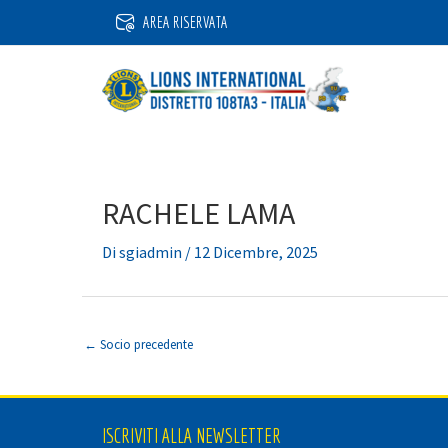
Vai
AREA RISERVATA
al
contenuto
RACHELE LAMA
Di
sgiadmin
/
12 Dicembre, 2025
←
Socio precedente
ISCRIVITI ALLA NEWSLETTER