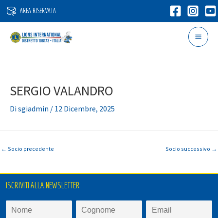
Vai
AREA RISERVATA
al
contenuto
SERGIO VALANDRO
Di
sgiadmin
/
12 Dicembre, 2025
←
Socio precedente
Socio successivo
→
ISCRIVITI ALLA NEWSLETTER