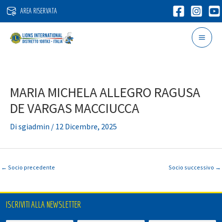
Vai
AREA RISERVATA
al
contenuto
MARIA MICHELA ALLEGRO RAGUSA
DE VARGAS MACCIUCCA
Di
sgiadmin
/
12 Dicembre, 2025
←
Socio precedente
Socio successivo
→
ISCRIVITI ALLA NEWSLETTER