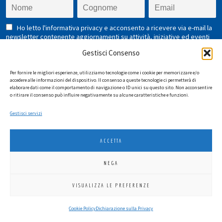
Ho letto l'informativa privacy e acconsento a ricevere via e-mail la
newsletter contenente aggiornamenti su attività, iniziative ed eventi
istituzionali.
Gestisci Consenso
Per fornire le migliori esperienze, utilizziamo tecnologie come i cookie per memorizzare e/o
accedere alle informazioni del dispositivo. Il consenso a queste tecnologie ci permetterà di
elaborare dati come il comportamento di navigazione o ID unici su questo sito. Non acconsentire
o ritirare il consenso può influire negativamente su alcune caratteristiche e funzioni.
Gestisci servizi
LIONS INTERNATIONAL DISTRETTO 108 TA 3
C.F. 94038690270
ACCETTA
2026
SGI LAB SRL
NEGA
VISUALIZZA LE PREFERENZE
Cookie Policy
Dichiarazione sulla Privacy