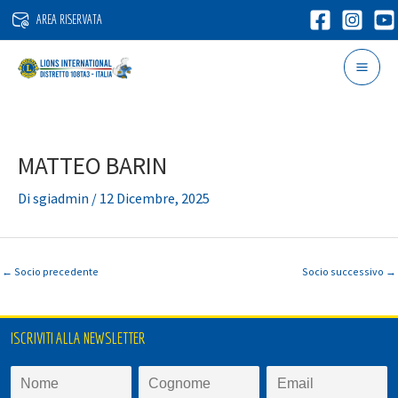
Vai
AREA RISERVATA
al
contenuto
MATTEO BARIN
Di
sgiadmin
/
12 Dicembre, 2025
←
Socio precedente
Socio successivo
→
ISCRIVITI ALLA NEWSLETTER