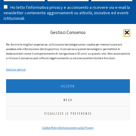
Ho letto l'informativa privacy e acconsento a ricevere via e-mail la
newsletter contenente aggiornamenti su attività, iniziative ed eventi
istituzionali.
Gestisci Consenso
Per fornire le migliori esperienze, utilizziamo tecnologie come i cookie per memorizzare e/o
accedere alle informazioni del dispositivo. Il consenso a queste tecnologie ci permetterà di
elaborare dati come il comportamento di navigazione o ID unici su questo sito. Non acconsentire
o ritirare il consenso può influire negativamente su alcune caratteristiche e funzioni.
LIONS INTERNATIONAL DISTRETTO 108 TA 3
Gestisci servizi
C.F. 94038690270
2026
SGI LAB SRL
ACCETTA
NEGA
VISUALIZZA LE PREFERENZE
Cookie Policy
Dichiarazione sulla Privacy